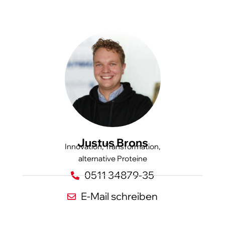
Justus Brons
Innovation, Transformation,
alternative Proteine
0511 34879-35
E-Mail schreiben